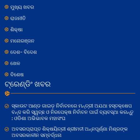
ମୁଖ୍ୟ ଖବର
ରାଜନୀତି
ଶିକ୍ଷା
ମନୋରଞ୍ଜନ
ଦେଶ- ବିଦେଶ
ଖେଳ
ବିଶେଷ
ଟ୍ରେଣ୍ଡିଂ ଖବର
ସ୍କାଉଟ ଆଣ୍ଡ ଗାଇଡ଼ ନିର୍ବାଚନରେ ମନ୍ତ୍ରୀ ଅଯଥା ହସ୍ତକ୍ଷେପ
ବନ୍ଦ କରି ସ୍ୱଚ୍ଛ ଓ ନିରପେକ୍ଷ ନିର୍ବାଚନ ପାଇଁ ବ୍ୟବସ୍ଥା କରନ୍ତୁ
: ଓଡିଶା ଅଭିଭାବକ ମହାସଂଘ
ଅବସରପ୍ରାପ୍ତ ଶିକ୍ଷୟିତ୍ରୀ ଶ୍ରୀମତୀ ଅନ୍ନପୂର୍ଣ୍ଣା ମିଶ୍ରଙ୍କ
ଅବସରକାଳୀନ ସମ୍ବର୍ଦ୍ଧନା