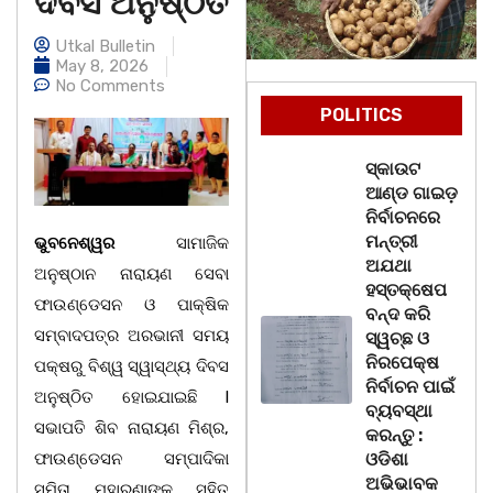
ଦିବସ ଅନୁଷ୍ଠିତ
Utkal Bulletin
May 8, 2026
No Comments
POLITICS
ସ୍କାଉଟ
ଆଣ୍ଡ ଗାଇଡ଼
ନିର୍ବାଚନରେ
ମନ୍ତ୍ରୀ
ଭୁବନେଶ୍ୱର
ସାମାଜିକ
ଅଯଥା
ଅନୁଷ୍ଠାନ ନାରାୟଣ ସେବା
ହସ୍ତକ୍ଷେପ
ଫାଉଣ୍ଡେସନ ଓ ପାକ୍ଷିକ
ବନ୍ଦ କରି
ସମ୍ବାଦପତ୍ର ଅରଭାନୀ ସମୟ
ସ୍ୱଚ୍ଛ ଓ
ନିରପେକ୍ଷ
ପକ୍ଷରୁ ବିଶ୍ୱ ସ୍ୱାସ୍ଥ୍ୟ ଦିବସ
ନିର୍ବାଚନ ପାଇଁ
ଅନୁଷ୍ଠିତ ହୋଇଯାଇଛି l
ବ୍ୟବସ୍ଥା
ସଭାପତି ଶିବ ନାରାୟଣ ମିଶ୍ର,
କରନ୍ତୁ :
ଫାଉଣ୍ଡେସନ ସମ୍ପାଦିକା
ଓଡିଶା
ଅଭିଭାବକ
ସମିତା ମହାରଣାଙ୍କ ସହିତ