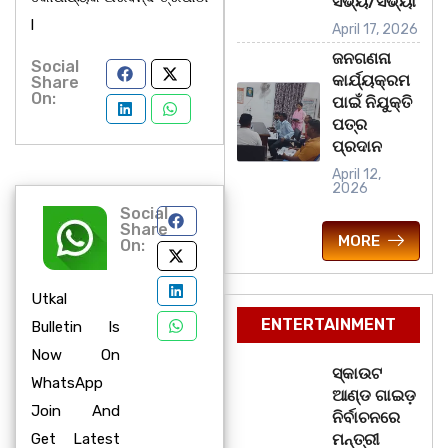
ସଭ୍ୟ/ସଭ୍ୟା
l
April 17, 2026
ଜନଗଣନା
Social
କାର୍ଯ୍ୟକ୍ରମ
Share
On:
ପାଇଁ ନିଯୁକ୍ତି
ପତ୍ର
ପ୍ରଦାନ
April 12,
2026
Social
Share
MORE
On:
Utkal
ENTERTAINMENT
Bulletin Is
Now On
ସ୍କାଉଟ
WhatsApp
ଆଣ୍ଡ ଗାଇଡ଼
Join And
ନିର୍ବାଚନରେ
Get Latest
ମନ୍ତ୍ରୀ