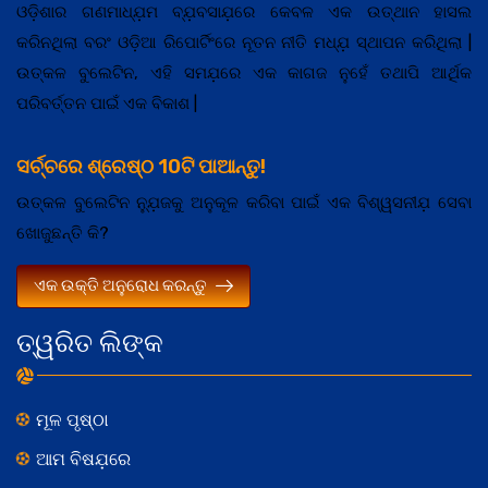
ଓଡ଼ିଶାର ଗଣମାଧ୍ଯ଼ମ ବ୍ଯ଼ବସାଯ଼ରେ କେବଳ ଏକ ଉତ୍ଥାନ ହାସଲ
କରିନଥିଲା ବରଂ ଓଡ଼ିଆ ରିପୋର୍ଟିଂରେ ନୂତନ ନୀତି ମଧ୍ଯ଼ ସ୍ଥାପନ କରିଥିଲା |
ଉତ୍କଳ ବୁଲେଟିନ, ଏହି ସମଯ଼ରେ ଏକ କାଗଜ ନୁହେଁ ତଥାପି ଆର୍ଥିକ
ପରିବର୍ତ୍ତନ ପାଇଁ ଏକ ବିକାଶ |
ସର୍ଚ୍ଚରେ ଶ୍ରେଷ୍ଠ 10ଟି ପାଆନ୍ତୁ!
ଉତ୍କଳ ବୁଲେଟିନ ନ୍ଯ଼ୁଜକୁ ଅନୁକୂଳ କରିବା ପାଇଁ ଏକ ବିଶ୍ୱସନୀଯ଼ ସେବା
ଖୋଜୁଛନ୍ତି କି?
ଏକ ଉକ୍ତି ଅନୁରୋଧ କରନ୍ତୁ
ତ୍ୱରିତ ଲିଙ୍କ
ମୂଳ ପୃଷ୍ଠା
ଆମ ବିଷଯ଼ରେ