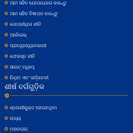
ଆମ ସହିତ ଯୋଗାଯୋଗ କରନ୍ତୁ
ଆମ ସହିତ ବିଜ୍ଞାପନ କରନ୍ତୁ
ଗୋପନୀଯ଼ତା ନୀତି
ଆର୍କାଇଭ୍
ପ୍ରତ୍ଯ଼ାଖ୍ଯ଼ାନକାରୀ
ଫେରସ୍ତ ନୀତି
ସାଇଟ୍ ମ୍ଯ଼ାପ୍
ନିଯ଼ମ ଏବଂ ସର୍ତ୍ତାବଳୀ
ଶୀର୍ଷ ବର୍ଗଗୁଡ଼ିକ
ଶ୍ରେଣୀଭୁକ୍ତ ହୋଇନଥିବା
ରାଜ୍ୟ
ମହାନଗର