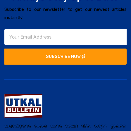
Subscribe to our newsletter to get our newest articles
instantly!
SUBSCRIBE NOW
ଆଶ୍ଚର୍ଯ୍ଯ଼ଜନକ ଭାବରେ ଅନେକ ପ୍ରଥମ ସହିତ, ଉତ୍କଳ ବୁଲେଟିନ,