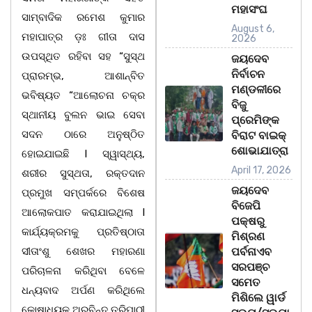
ମହାସଂଘ
ସାମ୍ବାଦିକ ରମେଶ କୁମାର
August 6,
ମହାପାତ୍ର ଡ଼ଃ ଗୀତା ଦାସ
2026
ଉପସ୍ଥିତ ରହିବା ସହ “ସୁସ୍ଥ
ଜୟଦେବ
ନିର୍ବାଚନ
ପ୍ରାରମ୍ଭ, ଆଶାନ୍ବିତ
ମଣ୍ଡଳୀରେ
ଭବିଷ୍ୟତ “ଆଲୋଚନା ଚକ୍ର
ବିଜୁ
ସ୍ଥାନୀୟ ବୁଲନ ଭାଇ ସେବା
ପ୍ରେମିଙ୍କ
ସଦନ ଠାରେ ଅନୁଷ୍ଠିତ
ବିରାଟ ବାଇକ୍
ଶୋଭାଯାତ୍ରା
ହୋଇଯାଇଛି l ସ୍ୱାସ୍ଥ୍ୟ,
April 17, 2026
ଶରୀର ସୁସ୍ଥତା, ରକ୍ତଦାନ
ଜୟଦେବ
ପ୍ରମୁଖ ସମ୍ପର୍କରେ ବିଶେଷ
ବିଜେପି
ଆଲୋକପାତ କରାଯାଇଥିଲା l
ପକ୍ଷରୁ
କାର୍ଯ୍ୟକ୍ରମକୁ ପ୍ରତିଷ୍ଠାତା
ମିଶ୍ରଣ
ସୀତାଂଶୁ ଶେଖର ମହାରଣା
ପର୍ବନାଏବ
ସରପଞ୍ଚ
ପରିଚାଳନା କରିଥିବା ବେଳେ
ସମେତ
ଧନ୍ୟବାଦ ଅର୍ପଣ କରିଥିଲେ
ମିଶିଲେ ୱାର୍ଡ
କୋଷାଧ୍ୟକ ଅରବିନ୍ଦ ତ୍ରିପାଠୀ