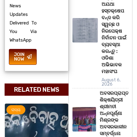
ଅଯଥା
News
ହସ୍ତକ୍ଷେପ
Updates
ବନ୍ଦ କରି
Delivered To
ସ୍ୱଚ୍ଛ ଓ
ନିରପେକ୍ଷ
You Via
ନିର୍ବାଚନ ପାଇଁ
WhatsApp
ବ୍ୟବସ୍ଥା
କରନ୍ତୁ :
JOIN
ଓଡିଶା
NOW
ଅଭିଭାବକ
ମହାସଂଘ
August 6,
2026
RELATED NEWS
ଅବସରପ୍ରାପ୍ତ
ଶିକ୍ଷୟିତ୍ରୀ
ଶ୍ରୀମତୀ
ଅପରାଧ
ରାଜ୍ୟ
ରାଜ୍ୟ
ଅନ୍ନପୂର୍ଣ୍ଣା
ମିଶ୍ରଙ୍କ
ଅବସରକାଳୀନ
ସମ୍ବର୍ଦ୍ଧନା