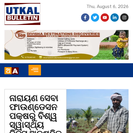
Thu, August 6, 2026
ନାରାୟଣ ସେବା
ଫାଉଣ୍ଡେସନ
ପକ୍ଷରୁ ବିଶ୍ୱ
ସ୍ୱାସ୍ଥ୍ୟ