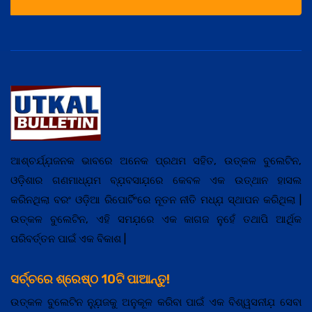
ଆଶ୍ଚର୍ଯ୍ଯ଼ଜନକ ଭାବରେ ଅନେକ ପ୍ରଥମ ସହିତ, ଉତ୍କଳ ବୁଲେଟିନ,
ଓଡ଼ିଶାର ଗଣମାଧ୍ଯ଼ମ ବ୍ଯ଼ବସାଯ଼ରେ କେବଳ ଏକ ଉତ୍ଥାନ ହାସଲ
କରିନଥିଲା ବରଂ ଓଡ଼ିଆ ରିପୋର୍ଟିଂରେ ନୂତନ ନୀତି ମଧ୍ଯ଼ ସ୍ଥାପନ କରିଥିଲା |
ଉତ୍କଳ ବୁଲେଟିନ, ଏହି ସମଯ଼ରେ ଏକ କାଗଜ ନୁହେଁ ତଥାପି ଆର୍ଥିକ
ପରିବର୍ତ୍ତନ ପାଇଁ ଏକ ବିକାଶ |
ସର୍ଚ୍ଚରେ ଶ୍ରେଷ୍ଠ 10ଟି ପାଆନ୍ତୁ!
ଉତ୍କଳ ବୁଲେଟିନ ନ୍ଯ଼ୁଜକୁ ଅନୁକୂଳ କରିବା ପାଇଁ ଏକ ବିଶ୍ୱସନୀଯ଼ ସେବା