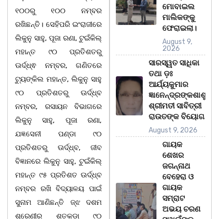
ମୋବାଇଲ
୧୦୦ରୁ ୧୦୦ ନମ୍ବର
ମାଲିକଙ୍କୁ
ରଖିଛନ୍ତି। ସେହିପରି ଇଂରାଜୀରେ
ଫେରାଇଲା।
ଲିକୁନୁ ସାହୁ, ପୂଜା ରଣା, ଟୁଇଁକିଲ୍
August 9,
2026
ମହାନ୍ତ ୯୦ ପ୍ରତିଶତରୁ
ସାରସ୍ୱତ ସାଧିକା
ଊର୍ଦ୍ଧ୍ଵ ନମ୍ବର, ଗଣିତରେ
ତଥା ଡ଼ଃ
ଟ୍ୟୁଙ୍କିଲ ମହାନ୍ତ, ଲିକୁନୁ ସାହୁ
ଆର୍ଯ୍ୟକୁମାର
୯୦ ପ୍ରତିଶତରୁ ଊର୍ଦ୍ଧ୍ବ
ଜ୍ଞାନେନ୍ଦ୍ରଙ୍କଶାଶୁ
ଶ୍ରୀମତୀ ସାବିତ୍ରୀ
ନମ୍ବର, ରସାୟନ ବିଭାଗରେ
ରାଉତଙ୍କ ବିୟୋଗ
ଲିକୁନୁ ସାହୁ, ପୂଜା ରଣା,
August 9, 2026
ଯଜ୍ଞସେନୀ ପଣ୍ଡା ୯୦
ଗାୟକ
ପ୍ରତିଶତରୁ ଊର୍ଦ୍ଧ୍ବ, ଜୀବ
ଶେଖର
ବିଜ୍ଞାନରେ ଲିକୁନୁ ସାହୁ, ଟୁଇଁକିଲ୍
ଜଗନ୍ନାଥ
ମହାନ୍ତ ୯୫ ପ୍ରତିଶତ ଊର୍ଦ୍ଧ୍ବ
ବେହେରା ଓ
ଗାୟକ
ନମ୍ବର ରଖି ବିଦ୍ୟାଳୟ ପାଇଁ
ସମ୍ରାଟ
ସୁନାମ ଆଣିଛନ୍ତି ଜ୍ଝ ଦଶମ
ଅଭୟ ଚରଣ
ଶ୍ରେଣୀର ଶତକଡ଼ା ୯୦