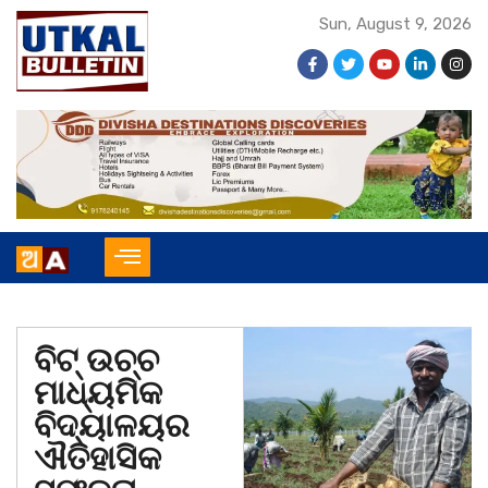
Sun, August 9, 2026
ବିଟ୍ ଉଚ୍ଚ
ମାଧ୍ୟମିକ
ବିଦ୍ୟାଳୟର
ଐତିହାସିକ