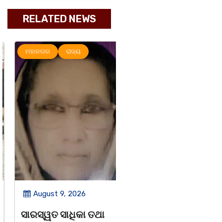
RELATED NEWS
ମହାନଗର
ରାଜ୍ୟ
ରାଜ୍ୟ
ସୃଜନୀ
August 9, 2026
August 8, 2026
ସାରସ୍ୱତ ସାଧିକା ତଥା
ଗାୟକ ଶେଖର