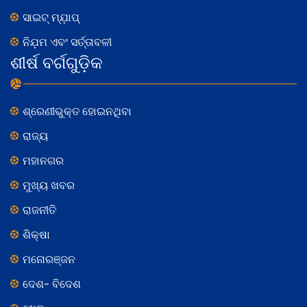
ସାଇଟ୍ ମ୍ଯ଼ାପ୍
ନିଯ଼ମ ଏବଂ ସର୍ତ୍ତାବଳୀ
ଶୀର୍ଷ ବର୍ଗଗୁଡ଼ିକ
ଶ୍ରେଣୀଭୁକ୍ତ ହୋଇନଥିବା
ରାଜ୍ୟ
ମହାନଗର
ମୁଖ୍ୟ ଖବର
ରାଜନୀତି
ଶିକ୍ଷା
ମନୋରଞ୍ଜନ
ଦେଶ- ବିଦେଶ