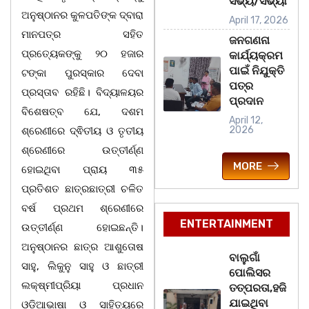
ସଭ୍ୟ/ସଭ୍ୟା
ଅନୁଷ୍ଠାନର କୁଳପତିଙ୍କ ଦ୍ବାରା
April 17, 2026
ମାନପତ୍ର ସହିତ
ଜନଗଣନା
ପ୍ରତ୍ୟେକଙ୍କୁ ୨୦ ହଜାର
କାର୍ଯ୍ୟକ୍ରମ
ପାଇଁ ନିଯୁକ୍ତି
ଟଙ୍କା ପୁରସ୍କାର ଦେବା
ପତ୍ର
ପ୍ରସ୍ତାବ ରହିଛି। ବିଦ୍ୟାଳୟର
ପ୍ରଦାନ
ବିଶେଷତ୍ବ ଯେ, ଦଶମ
April 12,
2026
ଶ୍ରେଣୀରେ ଦ୍ଵିତୀୟ ଓ ତୃତୀୟ
ଶ୍ରେଣୀରେ ଉତ୍ତୀର୍ଣ୍ଣ
MORE
ହୋଇଥିବା ପ୍ରାୟ ୩୫
ପ୍ରତିଶତ ଛାତ୍ରଛାତ୍ରୀ ଚଳିତ
ବର୍ଷ ପ୍ରଥମ ଶ୍ରେଣୀରେ
ENTERTAINMENT
ଉତ୍ତୀର୍ଣ୍ଣ ହୋଇଛନ୍ତି।
ଅନୁଷ୍ଠାନର ଛାତ୍ର ଆଶୁତୋଷ
ବାଲୁଗାଁ
ସାହୁ, ଲିକୁନୁ ସାହୁ ଓ ଛାତ୍ରୀ
ପୋଲିସର
ଲକ୍ଷ୍ମୀପ୍ରିୟା ପ୍ରଧାନ
ତତ୍‌ପରତା,ହଜି
ଯାଇଥିବା
ଓଡ଼ିଆଭାଷା ଓ ସାହିତ୍ୟରେ