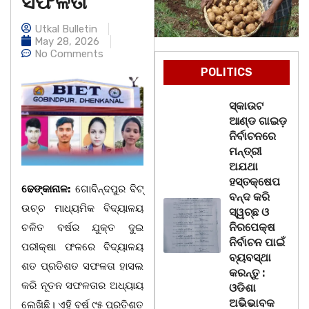
ସଫଳତା
Utkal Bulletin
May 28, 2026
No Comments
POLITICS
ସ୍କାଉଟ
ଆଣ୍ଡ ଗାଇଡ଼
ନିର୍ବାଚନରେ
ମନ୍ତ୍ରୀ
ଅଯଥା
ହସ୍ତକ୍ଷେପ
ଢେଙ୍କାନାଳ:
ଗୋବିନ୍ଦପୁର ବିଟ୍
ବନ୍ଦ କରି
ଉଚ୍ଚ ମାଧ୍ୟମିକ ବିଦ୍ୟାଳୟ
ସ୍ୱଚ୍ଛ ଓ
ନିରପେକ୍ଷ
ଚଳିତ ବର୍ଷର ଯୁକ୍ତ ଦୁଇ
ନିର୍ବାଚନ ପାଇଁ
ପରୀକ୍ଷା ଫଳରେ ବିଦ୍ୟାଳୟ
ବ୍ୟବସ୍ଥା
ଶତ ପ୍ରତିଶତ ସଫଳତା ହାସଲ
କରନ୍ତୁ :
କରି ନୂତନ ସଫଳତାର ଅଧ୍ୟାୟ
ଓଡିଶା
ଅଭିଭାବକ
ଲେଖିଛି। ଏହି ବର୍ଷ ୯୫ ପ୍ରତିଶତ