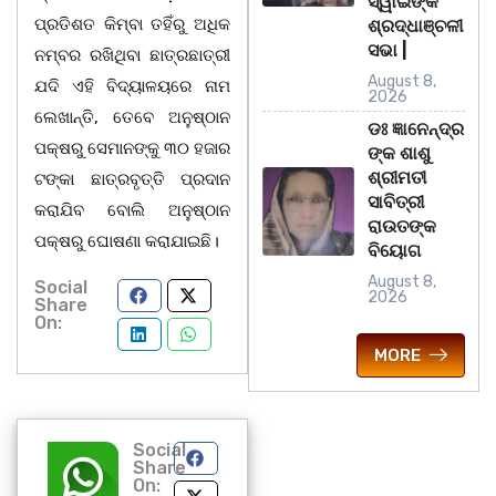
ସ୍ୱାଇଁଙ୍କ
ପ୍ରତିଶତ କିମ୍ବା ତହିଁରୁ ଅଧିକ
ଶ୍ରଦ୍ଧାଞ୍ଚଳୀ
ସଭା |
ନମ୍ବର ରଖିଥିବା ଛାତ୍ରଛାତ୍ରୀ
August 8,
ଯଦି ଏହି ବିଦ୍ୟାଳୟରେ ନାମ
2026
ଲେଖାନ୍ତି, ତେବେ ଅନୁଷ୍ଠାନ
ଡଃ ଜ୍ଞାନେନ୍ଦ୍ର
ପକ୍ଷରୁ ସେମାନଙ୍କୁ ୩୦ ହଜାର
ଙ୍କ ଶାଶୁ
ଶ୍ରୀମତୀ
ଟଙ୍କା ଛାତ୍ରବୃତ୍ତି ପ୍ରଦାନ
ସାବିତ୍ରୀ
କରାଯିବ ବୋଲି ଅନୁଷ୍ଠାନ
ରାଉତଙ୍କ
ପକ୍ଷରୁ ଘୋଷଣା କରାଯାଇଛି।
ବିୟୋଗ
August 8,
Social
2026
Share
On:
MORE
Social
Share
On: