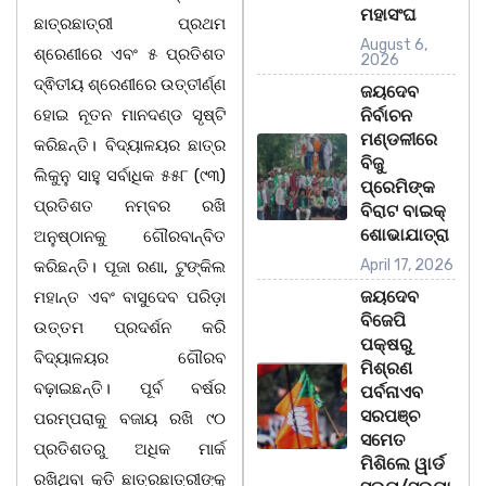
ମହାସଂଘ
ଛାତ୍ରଛାତ୍ରୀ ପ୍ରଥମ
August 6,
ଶ୍ରେଣୀରେ ଏବଂ ୫ ପ୍ରତିଶତ
2026
ଦ୍ଵିତୀୟ ଶ୍ରେଣୀରେ ଉତ୍ତୀର୍ଣ୍ଣ
ଜୟଦେବ
ହୋଇ ନୂତନ ମାନଦଣ୍ଡ ସୃଷ୍ଟି
ନିର୍ବାଚନ
ମଣ୍ଡଳୀରେ
କରିଛନ୍ତି। ବିଦ୍ୟାଳୟର ଛାତ୍ର
ବିଜୁ
ଲିକୁନୁ ସାହୁ ସର୍ବାଧିକ ୫୫୮ (୯୩)
ପ୍ରେମିଙ୍କ
ପ୍ରତିଶତ ନମ୍ବର ରଖି
ବିରାଟ ବାଇକ୍
ଶୋଭାଯାତ୍ରା
ଅନୁଷ୍ଠାନକୁ ଗୌରବାନ୍ବିତ
April 17, 2026
କରିଛନ୍ତି। ପୂଜା ରଣା, ଟୁଙ୍କିଲ
ଜୟଦେବ
ମହାନ୍ତ ଏବଂ ବାସୁଦେବ ପରିଡ଼ା
ବିଜେପି
ଉତ୍ତମ ପ୍ରଦର୍ଶନ କରି
ପକ୍ଷରୁ
ବିଦ୍ୟାଳୟର ଗୌରବ
ମିଶ୍ରଣ
ବଢ଼ାଇଛନ୍ତି। ପୂର୍ବ ବର୍ଷର
ପର୍ବନାଏବ
ସରପଞ୍ଚ
ପରମ୍ପରାକୁ ବଜାୟ ରଖି ୯୦
ସମେତ
ପ୍ରତିଶତରୁ ଅଧିକ ମାର୍କ
ମିଶିଲେ ୱାର୍ଡ
ରଖିଥିବା କୃତି ଛାତ୍ରଛାତ୍ରୀଙ୍କୁ