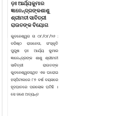
ଡ଼ଃ ଆର୍ଯ୍ୟକୁମାର
ଜଗନ୍ନାଥ ବେହେରା ଓ
ଜ୍ଞାନେନ୍ଦ୍ରଙ୍କଶାଶୁ
ଗାୟକ ସମ୍ରାଟ ଅଭୟ
ଶ୍ରୀମତୀ ସାବିତ୍ରୀ
ଚରଣ ସ୍ୱାଇଁଙ୍କ
ରାଉତଙ୍କ ବିୟୋଗ
ଶ୍ରଦ୍ଧାଞ୍ଚଳୀ ସଭା |
ଭୁବନେଶ୍ୱର ତା ୦୮/୦୮/୨୬ :
ଚିଲିକା, ୮। ୮:ଖୋର୍ଦ୍ଧା ଜିଲ୍ଲା
ବରିଷ୍ଠ ରାଜନେତା, ସଂସ୍କୃତି
ବାଣପୁର ବ୍ଲକ ଅନ୍ତର୍ଗତ ନାଚୁଣୀ
ପୁରୁଷ ଡ଼ଃ ଆର୍ଯ୍ୟ କୁମାର
ଠାରେ ବାଣପୁର ଭଗବତୀ ମଣ୍ଡଳ
ଜ୍ଞାନେନ୍ଦ୍ରଙ୍କ ଶାଶୁ ଶ୍ରୀମତୀ
ପାଲାଗାୟକ ପରିଷଦ ଓ ଜାଗୃତିକା
ସାବିତ୍ରୀ ରାଉତଙ୍କ
ଅନୁଷ୍ଠାନର ମିଳିତ
ଭୁବନେଶ୍ୱରସ୍ଥିତ ଏକ ଘରୋଇ
ଆନୁକୂଲ୍ୟରେ ସ୍ୱର୍ଗତ ଗାୟକ
ହସ୍ପିଟାଲରେ ୮୭ ବର୍ଷ ବୟସରେ
ଶେଖର ପଦ୍ମଶ୍ରୀ ଜଗନ୍ନାଥ
ହୃଦଘାତରେ ପରଲୋକ ଘଟିଛି ।
ବେହେରା ଓ ଗାୟକ ସମ୍ରାଟ
ସେ ଜଣେ ଅତ୍ୟନ୍ତ
ଅଭୟ ଚରଣ