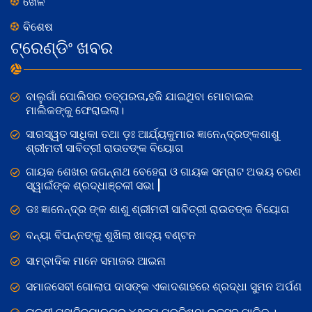
ଖେଳ
ବିଶେଷ
ଟ୍ରେଣ୍ଡିଂ ଖବର
ବାଲୁଗାଁ ପୋଲିସର ତତ୍‌ପରତା,ହଜି ଯାଇଥିବା ମୋବାଇଲ
ମାଲିକଙ୍କୁ ଫେରାଇଲା।
ସାରସ୍ୱତ ସାଧିକା ତଥା ଡ଼ଃ ଆର୍ଯ୍ୟକୁମାର ଜ୍ଞାନେନ୍ଦ୍ରଙ୍କଶାଶୁ
ଶ୍ରୀମତୀ ସାବିତ୍ରୀ ରାଉତଙ୍କ ବିୟୋଗ
ଗାୟକ ଶେଖର ଜଗନ୍ନାଥ ବେହେରା ଓ ଗାୟକ ସମ୍ରାଟ ଅଭୟ ଚରଣ
ସ୍ୱାଇଁଙ୍କ ଶ୍ରଦ୍ଧାଞ୍ଚଳୀ ସଭା |
ଡଃ ଜ୍ଞାନେନ୍ଦ୍ର ଙ୍କ ଶାଶୁ ଶ୍ରୀମତୀ ସାବିତ୍ରୀ ରାଉତଙ୍କ ବିୟୋଗ
ବନ୍ୟା ବିପନ୍ନଙ୍କୁ ଶୁଖିଲା ଖାଦ୍ୟ ବଣ୍ଟନ
ସାମ୍ବାଦିକ ମାନେ ସମାଜର ଆଇନା
ସମାଜସେବୀ ଗୋଲାପ ଦାସଙ୍କ ଏକାଦଶାହରେ ଶ୍ରଦ୍ଧା ସୁମନ ଅର୍ପଣ