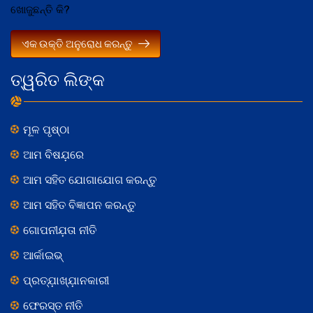
ଖୋଜୁଛନ୍ତି କି?
ଏକ ଉକ୍ତି ଅନୁରୋଧ କରନ୍ତୁ
ତ୍ୱରିତ ଲିଙ୍କ
ମୂଳ ପୃଷ୍ଠା
ଆମ ବିଷଯ଼ରେ
ଆମ ସହିତ ଯୋଗାଯୋଗ କରନ୍ତୁ
ଆମ ସହିତ ବିଜ୍ଞାପନ କରନ୍ତୁ
ଗୋପନୀଯ଼ତା ନୀତି
ଆର୍କାଇଭ୍
ପ୍ରତ୍ଯ଼ାଖ୍ଯ଼ାନକାରୀ
ଫେରସ୍ତ ନୀତି